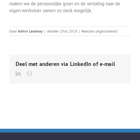
maken we de persoonlijke groei en de vertaling naar de
eigen werkvloer samen zo sterk mogelijk.
voor
Door
Admin Leadway
|
oktober 23rd, 2018
|
Reacties uitgeschakeld
Open
opleiding
“Communicer
&
Leidinggeven”,
Deel met anderen via LinkedIn of e-mail
Oudsbergen
2
LinkedIn
E-
mail