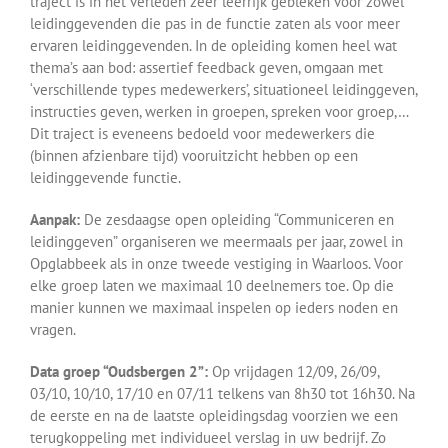
traject is in het verleden zeer leerrijk gebleken voor zowel
leidinggevenden die pas in de functie zaten als voor meer
ervaren leidinggevenden. In de opleiding komen heel wat
thema’s aan bod: assertief feedback geven, omgaan met
‘verschillende types medewerkers’, situationeel leidinggeven,
instructies geven, werken in groepen, spreken voor groep,…
Dit traject is eveneens bedoeld voor medewerkers die
(binnen afzienbare tijd) vooruitzicht hebben op een
leidinggevende functie.
Aanpak:
De zesdaagse open opleiding “Communiceren en
leidinggeven” organiseren we meermaals per jaar, zowel in
Opglabbeek als in onze tweede vestiging in Waarloos. Voor
elke groep laten we maximaal 10 deelnemers toe. Op die
manier kunnen we maximaal inspelen op ieders noden en
vragen.
Data groep “Oudsbergen 2”:
Op vrijdagen 12/09, 26/09,
03/10, 10/10, 17/10 en 07/11 telkens van 8h30 tot 16h30. Na
de eerste en na de laatste opleidingsdag voorzien we een
terugkoppeling met individueel verslag in uw bedrijf. Zo