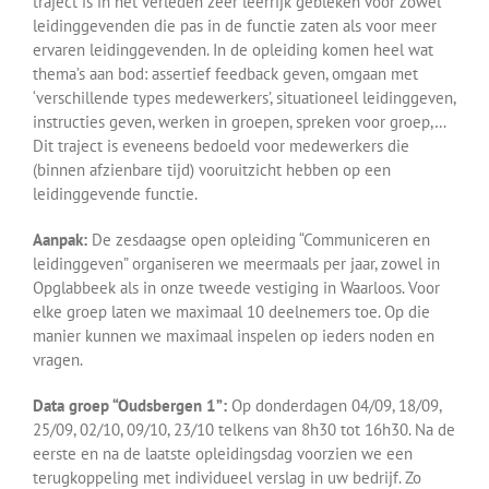
traject is in het verleden zeer leerrijk gebleken voor zowel
leidinggevenden die pas in de functie zaten als voor meer
ervaren leidinggevenden. In de opleiding komen heel wat
thema’s aan bod: assertief feedback geven, omgaan met
‘verschillende types medewerkers’, situationeel leidinggeven,
instructies geven, werken in groepen, spreken voor groep,…
Dit traject is eveneens bedoeld voor medewerkers die
(binnen afzienbare tijd) vooruitzicht hebben op een
leidinggevende functie.
Aanpak:
De zesdaagse open opleiding “Communiceren en
leidinggeven” organiseren we meermaals per jaar, zowel in
Opglabbeek als in onze tweede vestiging in Waarloos. Voor
elke groep laten we maximaal 10 deelnemers toe. Op die
manier kunnen we maximaal inspelen op ieders noden en
vragen.
Data groep “Oudsbergen 1”:
Op donderdagen 04/09, 18/09,
25/09, 02/10, 09/10, 23/10 telkens van 8h30 tot 16h30. Na de
eerste en na de laatste opleidingsdag voorzien we een
terugkoppeling met individueel verslag in uw bedrijf. Zo