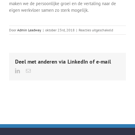
maken we de persoonlijke groei en de vertaling naar de
eigen werkvloer samen zo sterk mogelijk.
voor
Door
Admin Leadway
|
oktober 23rd, 2018
|
Reacties uitgeschakeld
Open
opleiding
“Communicer
&
Leidinggeven”,
Deel met anderen via LinkedIn of e-mail
Oudsbergen
1
LinkedIn
E-
mail